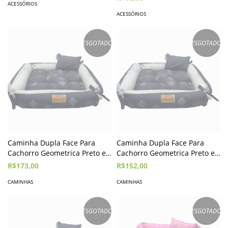
ACESSÓRIOS
ACESSÓRIOS
ESGOTADO
ESGOTADO
Caminha Dupla Face Para
Caminha Dupla Face Para
Cachorro Geometrica Preto e
Cachorro Geometrica Preto e
Cinza - G
Cinza - M
R$173,00
R$152,00
CAMINHAS
CAMINHAS
ESGOTADO
ESGOTADO