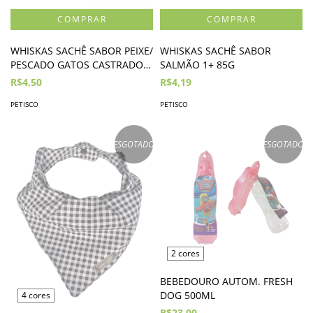
WHISKAS SACHÊ SABOR PEIXE/
WHISKAS SACHÊ SABOR
PESCADO GATOS CASTRADOS
SALMÃO 1+ 85G
1+ 85G
R$4,50
R$4,19
PETISCO
PETISCO
ESGOTADO
ESGOTADO
2 cores
BEBEDOURO AUTOM. FRESH
DOG 500ML
4 cores
R$23,00