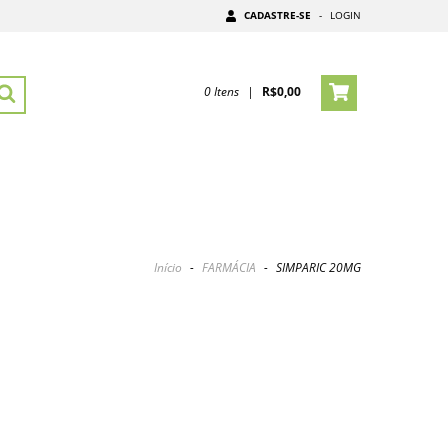
CADASTRE-SE
-
LOGIN
0
Itens
|
R$0,00
Início
-
FARMÁCIA
-
SIMPARIC 20MG
G